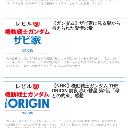
ロ・マスと言う人の養子になり名前をエドワウ、セイラ、と改名しています。
【ガンダム】ザビ家に見る親から
与えられた愛情の量
ORIGIN
人の性格は、親から与えられた愛情の量によって変わってくると言います。では、ギレ
ン、キシリア、ドズル、ガルマの幼少期に、デギンからどの様に育てられたのかを考察し
ていきます。親からの愛情不足で育った大人の性格や特徴。
【NHK】機動戦士ガンダム THE
ORIGIN 前夜 赤い彗星 第2話「母
との約束」感想
ORIGIN
ガンダム THE ORIGIN（ガンダム・ジ・オリジン）前夜 赤い彗星 第2話「母との約束」
の感想です。ORIGIN 前夜とは「ジオン・ダイクン死去からサイド7にWBが入港するま