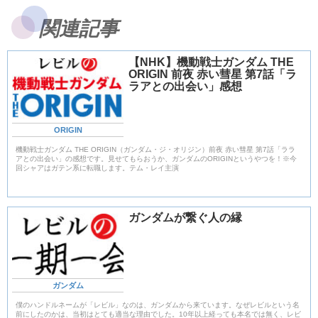
関連記事
【NHK】機動戦士ガンダム THE
ORIGIN 前夜 赤い彗星 第7話「ラ
ラアとの出会い」感想
ORIGIN
機動戦士ガンダム THE ORIGIN（ガンダム・ジ・オリジン）前夜 赤い彗星 第7話「ララ
アとの出会い」の感想です。見せてもらおうか、ガンダムのORIGINというやつを！※今
回シャアはガテン系に転職します。テム・レイ主演
ガンダムが繋ぐ人の縁
ガンダム
僕のハンドルネームが「レビル」なのは、ガンダムから来ています。なぜレビルという名
前にしたのかは、当初はとても適当な理由でした。10年以上経っても本名では無く、レビ