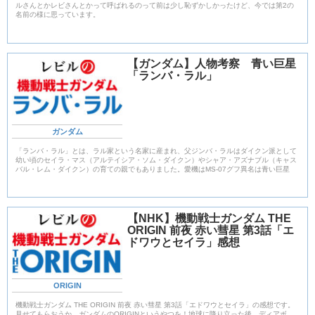
ルさんとかレビさんとかって呼ばれるのって前は少し恥ずかしかったけど、今では第2の
名前の様に思っています。
【ガンダム】人物考察 青い巨星
「ランバ・ラル」
ガンダム
「ランバ・ラル」とは、ラル家という名家に産まれ、父ジンバ・ラルはダイクン派として
幼い頃のセイラ・マス（アルテイシア・ソム・ダイクン）やシャア・アズナブル（キャス
バル・レム・ダイクン）の育ての親でもありました。愛機はMS-07グフ異名は青い巨星
【NHK】機動戦士ガンダム THE
ORIGIN 前夜 赤い彗星 第3話「エ
ドワウとセイラ」感想
ORIGIN
機動戦士ガンダム THE ORIGIN 前夜 赤い彗星 第3話「エドワウとセイラ」の感想です。
見せてもらおうか、ガンダムのORIGINというやつを！地球に降り立った後、ディアボ