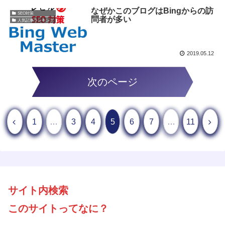
なぜかこのブログはBingからの訪
SEO対策
問者が多い
人気記事ランキング
2019.05.12
次のページ
1
…
3
4
5
6
7
…
11
サイト内検索
このサイトってなに？