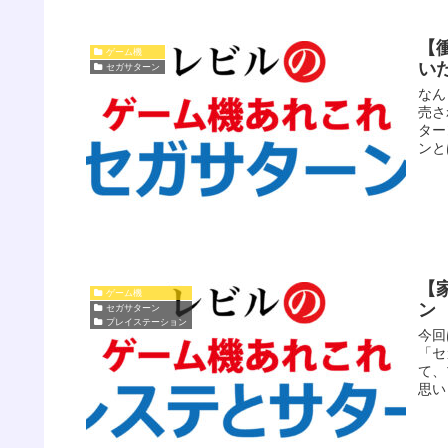
【
ゲーム機
い
セガサターン
なん
売さ
ター
ンと
【
ゲーム機
ン
セガサターン
プレイステーション
今回
「セ
て、
思い